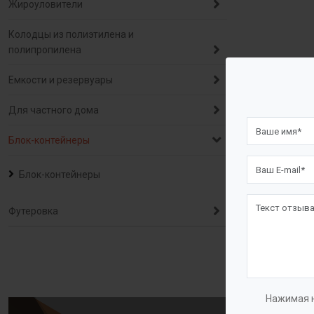
Жироуловители
Колодцы из полиэтилена и
полипропилена
Емкости и резервуары
Для частного дома
Блок-контейнеры
Блок-контейнеры
Футеровка
Нажимая н