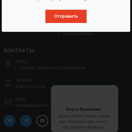
Партнерам
Техническая Информация
Производство
Отправить
Политика Конфиденциальности
Договор-Оферта
КОНТАКТЫ
АДРЕС:
Г. ТЮМЕНЬ, УЛИЦА 50 ЛЕТ ОКТЯБРЯ, 8Б
ТЕЛЕФОН:
8 (861) 241-02-03
EMAIL:
INFO@BAZMAN.RU
Ольга Кравченко
Здравствуйте! Готова помочь
вам. Напишите мне, если у
вас появятся вопросы.