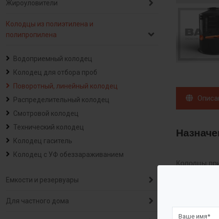
Жироуловители
Колодцы из полиэтилена и
полипропилена
Водоприемный колодец
Колодец для отбора проб
Поворотный, линейный колодец
Описа
Распределительный колодец
Смотровой колодец
Технический колодец
Назначе
Колодец гаситель
Колодец с УФ обеззараживанием
Колодцы при
колодцах мо
Емкости и резервуары
Для частного дома
Описани