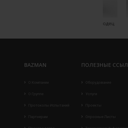
ий колодец
Водоприемный колодец
Рас
BAZMAN
ПОЛЕЗНЫЕ ССЫ
О Компании
Оборудование
О Группе
Услуги
Протоколы Испытаний
Проекты
Партнерам
Опросные Листы