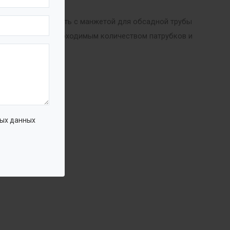
ндрическую емкость с манжетой для обсадной трубы
обслуживания, необходимым количеством патрубков и
ых данных