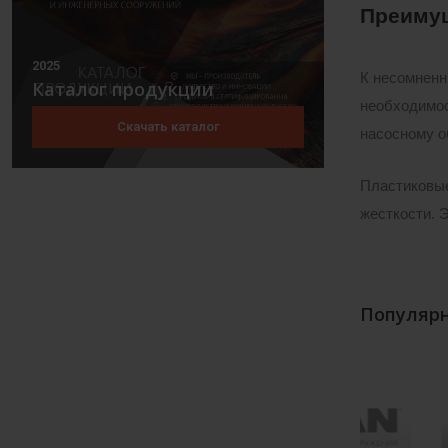
Преиму
2025
К несомненн
Каталог продукции
необходимос
Скачать каталог
насосному о
Пластиковые
жесткости. 
Популярн