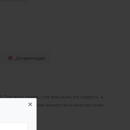
Документация
Они могут делить сток или гасить его скорость, в
×
твует регулированию количества и качества стока.