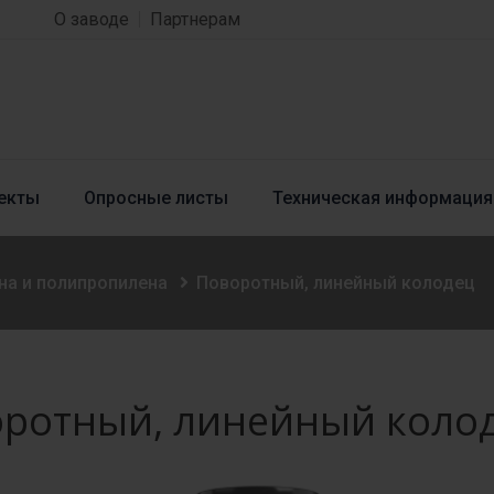
О заводе
Партнерам
екты
Опросные листы
Техническая информация
на и полипропилена
Поворотный, линейный колодец
ротный, линейный коло